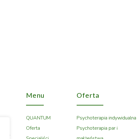
Menu
Oferta
QUANTUM
Psychoterapia indywidualna
M to
Oferta
Psychoterapia par i
czeni
Specjaliści
małżeństwa