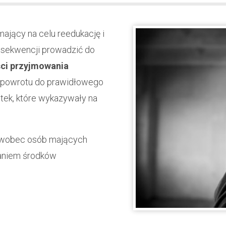
ający na celu reedukację i
onsekwencji prowadzić do
ści przyjmowania
d, powrotu do prawidłowego
tek, które wykazywały na
j wobec osób mających
aniem środków