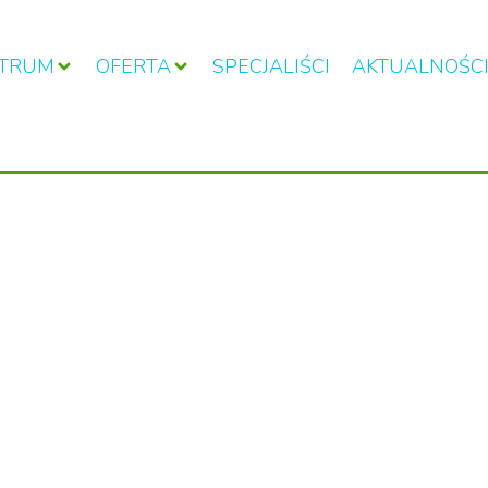
NTRUM
OFERTA
SPECJALIŚCI
AKTUALNOŚC
TERAPIA UZALEŻNIEŃ